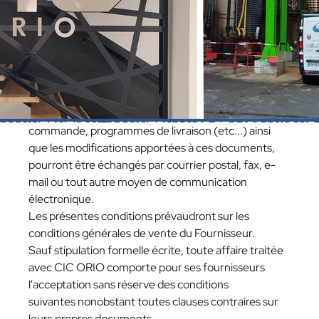
après désignés par « Fournisseur ») dans le cadre
des commandes de fournitures de produits ou de
services (ci-après conjointement désignées la ou les
« Fourniture(s) »). Toute dérogation aux
présentes Conditions Générales d'Achat nécessitera
un accord préalable et écrit des Parties.
Les documents contractuels, tels que bons de
commande, programmes de livraison (etc...) ainsi
que les modifications apportées à ces documents,
pourront être échangés par courrier postal, fax, e-
mail ou tout autre moyen de communication
électronique.
Les présentes conditions prévaudront sur les
conditions générales de vente du Fournisseur.
Sauf stipulation formelle écrite, toute affaire traitée
avec CIC ORIO comporte pour ses fournisseurs
l'acceptation sans réserve des conditions
suivantes nonobstant toutes clauses contraires sur
leurs propres documents.