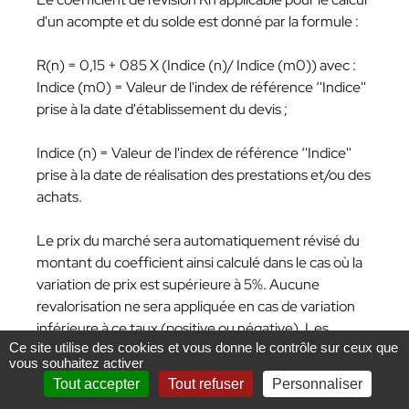
d'un acompte et du solde est donné par la formule :
R(n) = 0,15 + 085 X (Indice (n)/ Indice (m0)) avec :
Indice (m0) = Valeur de l'index de référence ‘'Indice''
prise à la date d'établissement du devis ;
Indice (n) = Valeur de l'index de référence ‘'Indice''
prise à la date de réalisation des prestations et/ou des
achats.
Le prix du marché sera automatiquement révisé du
montant du coefficient ainsi calculé dans le cas où la
variation de prix est supérieure à 5%. Aucune
revalorisation ne sera appliquée en cas de variation
inférieure à ce taux (positive ou négative). Les
Ce site utilise des cookies et vous donne le contrôle sur ceux que
parties conviennent toutefois d'échanger
vous souhaitez activer
préalablement sur cette variation pour trouver la
Tout accepter
Tout refuser
Personnaliser
meilleure solution possible. A défaut, CIC ORIO sera