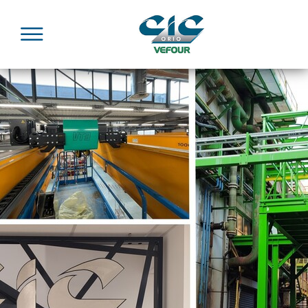
Panneau de gestion des cookies
Menu
Accueil
Conditions Générales de Vente et
d'Achat
Conditions Générales d'Achat (PDF)
Article 1 - CHAMP D'APPLICATION
Les présentes Conditions Générales d'Achat (ci-
après désignées « CGA »), négociées et approuvées
entre les parties régissent tous les rapports
contractuels entre la société CIC ORIO (ci-après
désignées par « CIC ORIO ») et ses fournisseurs (ci-