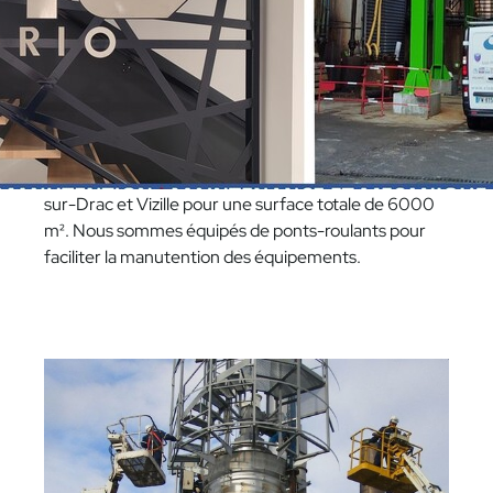
en
risques chimiques 1 et 2, en milieu nucléaire
DATR, en salle blanche (ASC1 et 2) ainsi qu'en
retrait d'amiante en SS 4.
Montage et intégration en nos halls
Nous disposons de
4 halls
de montages à Champ-
sur-Drac et Vizille pour une surface totale de 6000
m². Nous sommes équipés de ponts-roulants pour
faciliter la manutention des équipements.