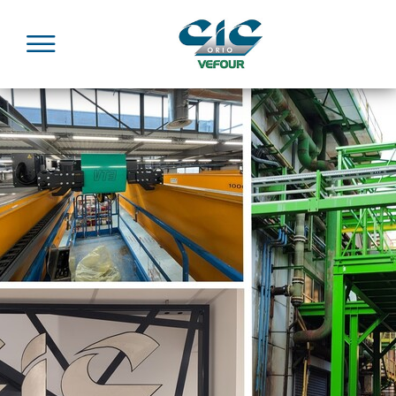
Panneau de gestion des cookies
Menu
Accueil
Expertises
Installation
Une équipe de monteurs
CIC ORIO intègre une équipe de
monteurs
pour
réaliser les
prestations
d'
intégration
.
Montage sur site
En fonction de vos projets, nous réalisons le montage
et la mise en service de vos équipements sur site, en
France ou à l'étranger. Nos monteurs sont habilités