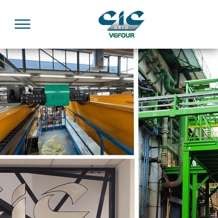
Panneau de gestion des cookies
Menu
Accueil
Contact
* Champs obligatoires
Votre société
*
Nom
*