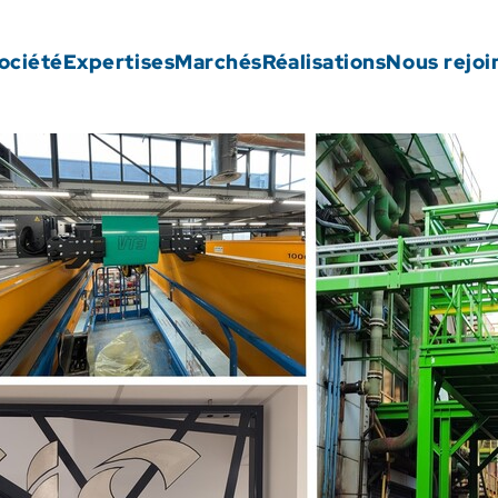
ociété
Expertises
Marchés
Réalisations
Nous rejoi