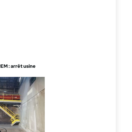
M : arrêt usine