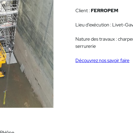
Client :
FERROPEM
Lieu d’exécution : Livet-Ga
Nature des travaux : charpe
serrurerie
Découvrez nos savoir faire
u RHône