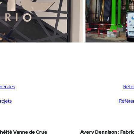
nérales
Réfé
rojets
Référe
héité Vanne de Crue
Avery Dennison : Fabri