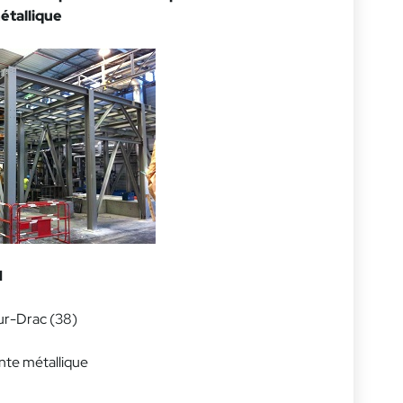
étallique
N
ur-Drac (38)
nte métallique