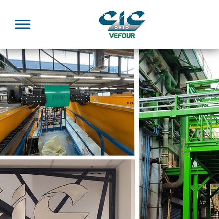
Panneau de gestion des cookies
Menu
Accueil
Marchés
CIC ORIO, partenaire industriel de référence en
ingénierie et réalisation d'installations métalliques,
intervient en travaux neufs, rénovation, revamping
et maintenance pour l'industrie, la recherche, le
bâtiment et les collectivités.
Certifications : MASE / UIC, ISO 9001, EN 1090
Engagée dans une démarche durable et responsable