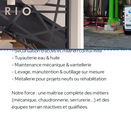
Hydroélectrique
Experts des environnements sensibles, nous
accompagnons les acteurs de l'énergie avec des
solutions techniques clés en main :
- Sécurisation d'accès et mise en conformité
- Tuyauterie eau & huile
- Maintenance mécanique & vantellerie
- Levage, manutention & outillage sur mesure
- Métallerie pour projets neufs ou réhabilitation
Notre force : une maîtrise complète des métiers
(mécanique, chaudronnerie, serrurerie...) et des
équipes terrain réactives et qualifiées.